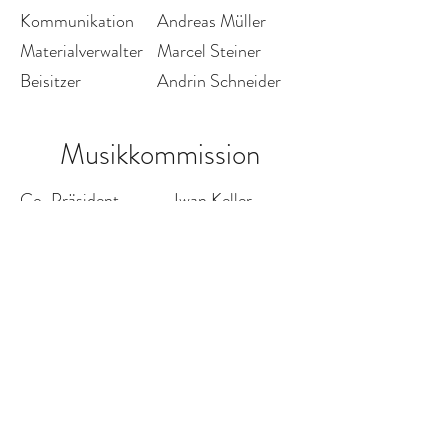
Kommunikation
Andreas Müller
Materialverwalter
Marcel Steiner
Beisitzer
Andrin Schneider
Musikkommission
Co-Präsident
Iwan Keller
Co-Präsident
Tino Rutschmann
Dirigent
Daniel Zeiter
Aktuar
Roman Weber
Beisitzer
Nick Rutschmann
Beisitzer
Patrick Scherr
Beisitzende
Marina Schneider