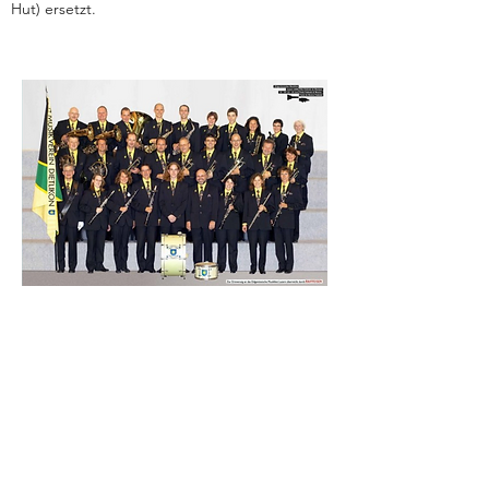
Hut) ersetzt.
NACHSWUCHSFÖRDERUNG
Anfänglich bestand ein Musikensemble mit
jungen Musikern aus den Gemeinden
Dietlikon, Illnau-Effretikon und Kempthal. Da