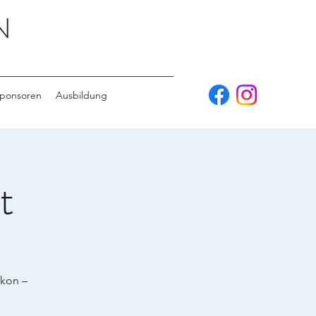
N
ponsoren
Ausbildung
t
ikon –