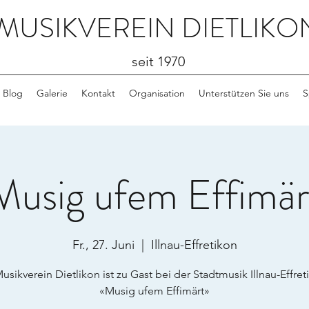
MUSIKVEREIN DIETLIKO
seit 1970
Blog
Galerie
Kontakt
Organisation
Unterstützen Sie uns
S
Musig ufem Effimär
Fr., 27. Juni
  |  
Illnau-Effretikon
usikverein Dietlikon ist zu Gast bei der Stadtmusik Illnau-Effret
«Musig ufem Effimärt»