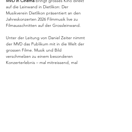
MVD in Cinema
 bringt grosses Kino direkt 
auf die Leinwand in Dietlikon: Der 
Musikverein Dietlikon präsentiert an den 
Jahreskonzerten 2026 Filmmusik live zu 
Filmausschnitten auf der Grossleinwand.
Unter der Leitung von Daniel Zeiter nimmt 
der MVD das Publikum mit in die Welt der 
grossen Filme. Musik und Bild 
verschmelzen zu einem besonderen 
Konzerterlebnis – mal mitreissend, mal 
emotional, mal überraschend. Passend zum 
Motto «MVD in Cinema» wird die Turnhalle 
4 Hüenerweid für zwei Aufführungen zum 
Konzertsaal mit Kinoflair.
Auch kulinarisch bleibt das Konzert dem 
Kino treu: Neben der gewohnten 
Festwirtschaft bieten wir Snacks wie im 
Kino an und sorgen vor und nach dem 
Konzert für die passende Verpflegung.